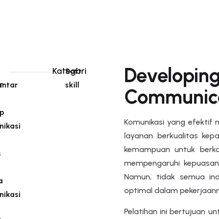
Developing
Kategori
Soft
n
antar
skill
Communicat
ip
Komunikasi yang efektif
ikasi
layanan berkualitas kep
kemampuan untuk berkom
s
mempengaruhi kepuasan p
Namun, tidak semua indi
a
optimal dalam pekerjaanny
ikasi
Pelatihan ini bertujuan