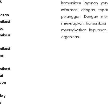
k
komunikasi layanan ya
informasi dengan tep
atan
pelanggan. Dengan meng
ikasi
menerapkan komunikasi 
ka
meningkatkan kepuasan 
ikasi
organisasi.
ikasi
nan
ikasi
ui
pon
lay
d