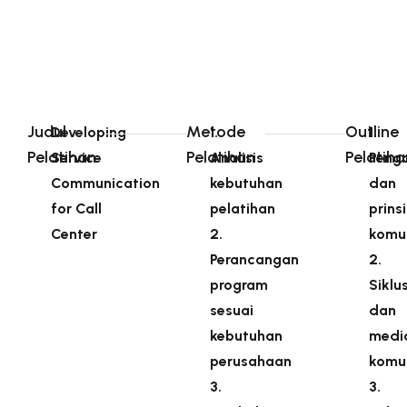
Judul
Metode
Outline
Developing
1.
1.
Pelatihan
Pelatihan
Pelatiha
Service
Analisis
Peng
Communication
kebutuhan
dan
for Call
pelatihan
prins
Center​
2.
komun
Perancangan
2.
program
Siklu
sesuai
dan
kebutuhan
medi
perusahaan
komun
3.
3.