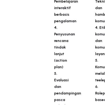
Pembelajaran
Tekni
interaktif
dan
berbasis
hamb
pengalaman
komun
4.
4. Eti
Penyusunan
komun
rencana
dan
tindak
komun
lanjut
laya
(action
5.
plan)
Komun
5.
melal
Evaluasi
teele
dan
6.
pendampingan
Rolep
pasca
base