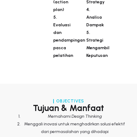
(action
Strategy
plan)
4.
5.
Analisa
Evaluasi
Dampak
dan
5.
pendampingan
Strategi
pasca
Mengambil
pelatihan
Keputusan
OBJECTIVES
Tujuan & Manfaat
Memahami
Design Thinking
Menggali inovasi untuk menghadirkan solusi efektif
dari permasalahan yang dihadapi