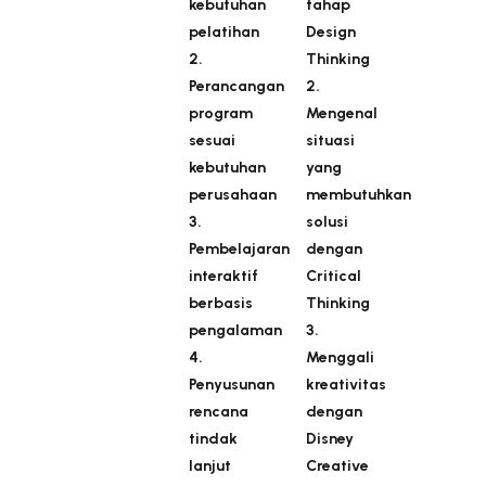
kebutuhan
tahap
pelatihan
Design
2.
Thinking
Perancangan
2.
program
Mengenal
sesuai
situasi
kebutuhan
yang
perusahaan
membutuhkan
3.
solusi
Pembelajaran
dengan
interaktif
Critical
berbasis
Thinking
pengalaman
3.
4.
Menggali
Penyusunan
kreativitas
rencana
dengan
tindak
Disney
lanjut
Creative