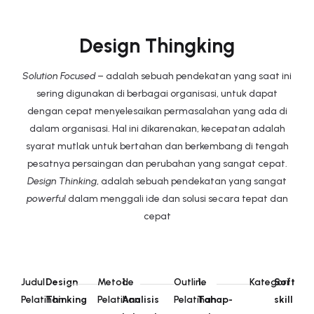
Design Thingking
Solution Focused
– adalah sebuah pendekatan yang saat ini
sering digunakan di berbagai organisasi, untuk dapat
dengan cepat menyelesaikan permasalahan yang ada di
dalam organisasi. Hal ini dikarenakan, kecepatan adalah
syarat mutlak untuk bertahan dan berkembang di tengah
pesatnya persaingan dan perubahan yang sangat cepat.
Design Thinking
, adalah sebuah pendekatan yang sangat
powerful
dalam menggali ide dan solusi secara tepat dan
cepat
Judul
Design
Metode
1.
Outline
1.
Kategori
Soft
Pelatihan
Thinking
Pelatihan
Analisis
Pelatihan
Tahap-
skill